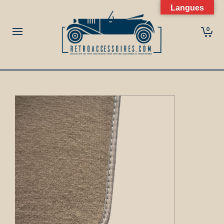
Langues
0