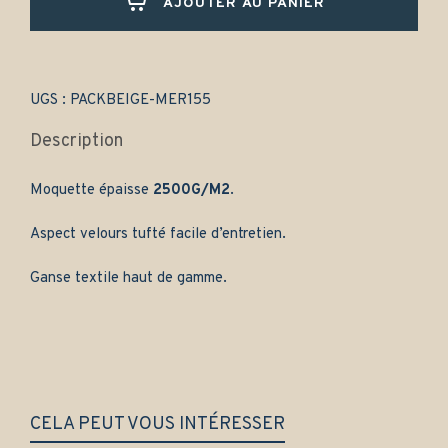
AJOUTER AU PANIER
classe
E
W124
(1989-
2001)
UGS :
PACKBEIGE-MER155
-
Gamme
Description
classique
quantity
Moquette épaisse
2500G/M2
.
Aspect velours tufté facile d’entretien.
Ganse textile haut de gamme.
CELA PEUT VOUS INTÉRESSER