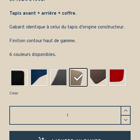
Tapis avant + arrière + coffre
.
Gabarit identique à celui du tapis d’origine constructeur.
Finition contour haut de gamme.
6 couleurs disponibles.
Clear
Jeu
complet
de
tapis
pour
Mercedes