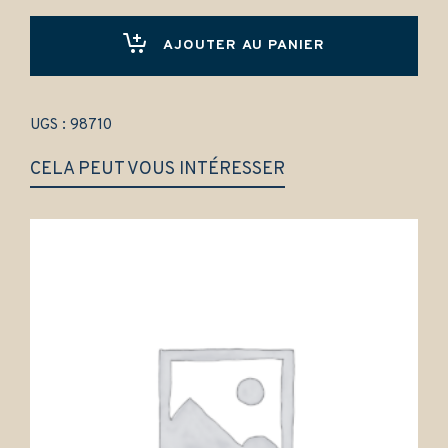
secours
quantity
AJOUTER AU PANIER
UGS :
98710
CELA PEUT VOUS INTÉRESSER