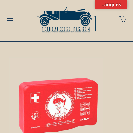
Langues
0